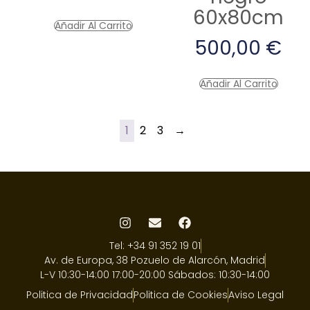
60x80cm
Añadir Al Carrito
500,00
€
Añadir Al Carrito
1
2
3
→
Tel: +34 91 352 19 01
Av. de Europa, 38 Pozuelo de Alarcón, Madrid
L-V 10:30-14:00 17:00-20:00 Sábados: 10:30-14:00
Politica de Privacidad
Politica de Cookies
Aviso Legal